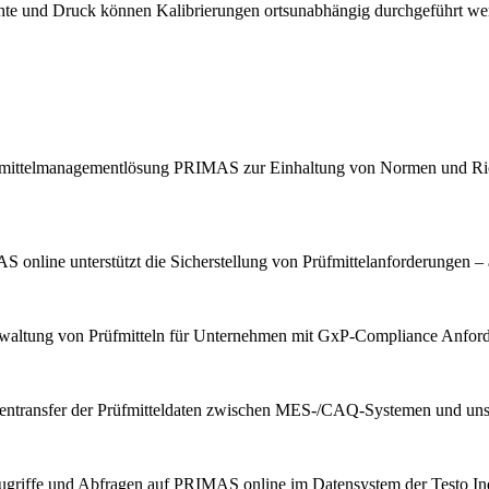
chte und Druck können Kalibrierungen ortsunabhängig durchgeführt we
Prüfmittelmanagementlösung PRIMAS zur Einhaltung von Normen und Ric
 online unterstützt die Sicherstellung von Prüfmittelanforderungen –
erwaltung von Prüfmitteln für Unternehmen mit GxP-Compliance Anfor
tentransfer der Prüfmitteldaten zwischen MES-/CAQ-Systemen und u
ugriffe und Abfragen auf PRIMAS online im Datensystem der Testo Indu