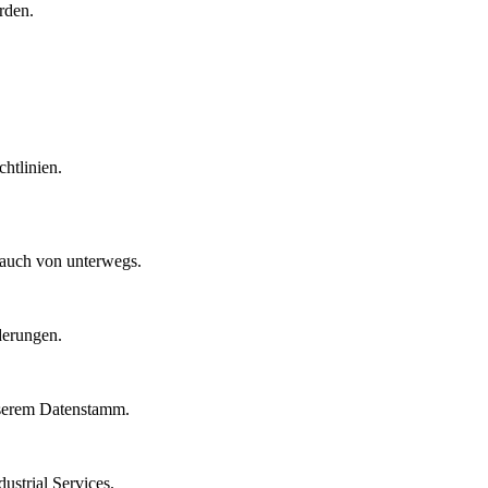
rden.
htlinien.
 auch von unterwegs.
derungen.
nserem Datenstamm.
strial Services.