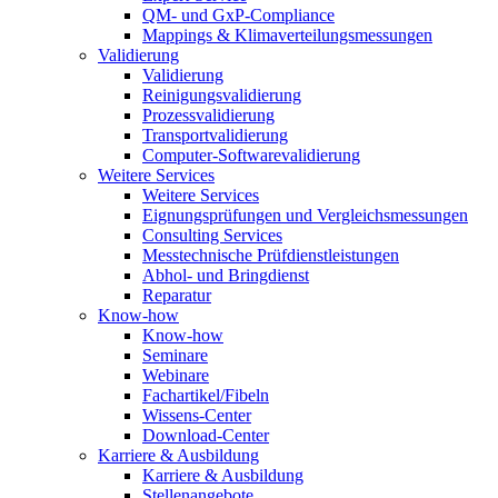
QM- und GxP-Compliance
Mappings & Klimaverteilungsmessungen
Validierung
Validierung
Reinigungsvalidierung
Prozessvalidierung
Transportvalidierung
Computer-Softwarevalidierung
Weitere Services
Weitere Services
Eignungsprüfungen und Vergleichsmessungen
Consulting Services
Messtechnische Prüfdienstleistungen
Abhol- und Bringdienst
Reparatur
Know-how
Know-how
Seminare
Webinare
Fachartikel/Fibeln
Wissens-Center
Download-Center
Karriere & Ausbildung
Karriere & Ausbildung
Stellenangebote