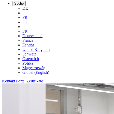
Suche
DE
FR
DE
FR
Deutschland
France
España
United Kingdom
Schweiz
Österreich
Polska
Magyarország
Global (English)
Kontakt
Portal
Zertifikate