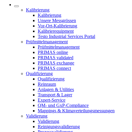
Kalibrierung
Kalibrierung
Unsere Messgrössen
Vor-Ort-Kalibrierung
Kalibrierequipment
Testo Industrial Services Portal
Prüfmittelmanagement
Prüfmittelmanagement
PRIMAS online
PRIMAS validated
PRIMAS exchange
PRIMAS connect
Qualifizierung
Qualifizierung
Reinraum
Anlagen & Utilities
Transport & Lager
Expert-Service
QM- und GxP-Compliance
Mappings & Klimaverteilungsmessungen
Validierung
Validierung
Reinigungsvalidierung
Prozessvalidierung