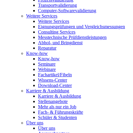
Transportvalidierung
Computer-Softwarevalidierung
Weitere Services
Weitere Services
Eignungsprüfungen und Vergleichsmessungen
Consulting Services
Messtechnische Prüfdienstleistungen
Abhol- und Bringdienst
Reparatur
Know-how
Know-how
Seminare
Webinare
Fachartikel/Fibeln
Wissens-Center
Download-Center
Karriere & Ausbildung
Karriere & Ausbildung
Stellenangebote
Mehr als nur ein Job
Fach- & Führungskräfte
Schüler & Studenten
Über uns
Über uns