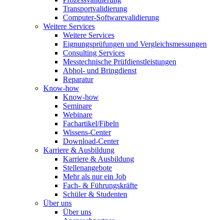
Transportvalidierung
Computer-Softwarevalidierung
Weitere Services
Weitere Services
Eignungsprüfungen und Vergleichsmessungen
Consulting Services
Messtechnische Prüfdienstleistungen
Abhol- und Bringdienst
Reparatur
Know-how
Know-how
Seminare
Webinare
Fachartikel/Fibeln
Wissens-Center
Download-Center
Karriere & Ausbildung
Karriere & Ausbildung
Stellenangebote
Mehr als nur ein Job
Fach- & Führungskräfte
Schüler & Studenten
Über uns
Über uns