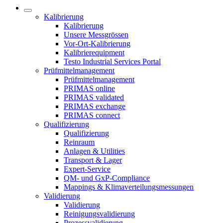
Kalibrierung
Kalibrierung
Unsere Messgrössen
Vor-Ort-Kalibrierung
Kalibrierequipment
Testo Industrial Services Portal
Prüfmittelmanagement
Prüfmittelmanagement
PRIMAS online
PRIMAS validated
PRIMAS exchange
PRIMAS connect
Qualifizierung
Qualifizierung
Reinraum
Anlagen & Utilities
Transport & Lager
Expert-Service
QM- und GxP-Compliance
Mappings & Klimaverteilungsmessungen
Validierung
Validierung
Reinigungsvalidierung
Prozessvalidierung