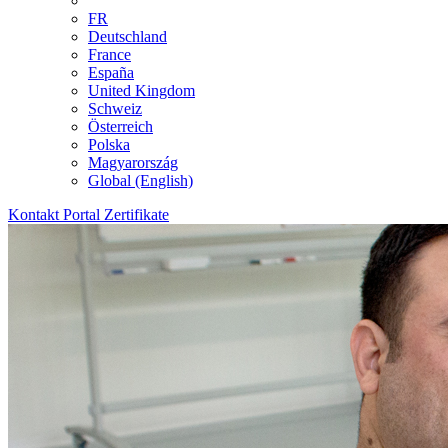
FR
Deutschland
France
España
United Kingdom
Schweiz
Österreich
Polska
Magyarország
Global (English)
Kontakt
Portal
Zertifikate