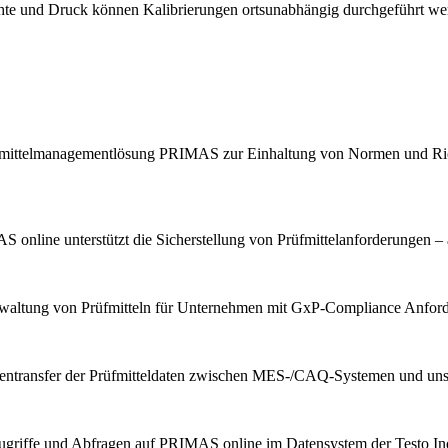
chte und Druck können Kalibrierungen ortsunabhängig durchgeführt we
Prüfmittelmanagementlösung PRIMAS zur Einhaltung von Normen und Ric
 online unterstützt die Sicherstellung von Prüfmittelanforderungen –
erwaltung von Prüfmitteln für Unternehmen mit GxP-Compliance Anfor
tentransfer der Prüfmitteldaten zwischen MES-/CAQ-Systemen und u
ugriffe und Abfragen auf PRIMAS online im Datensystem der Testo Indu