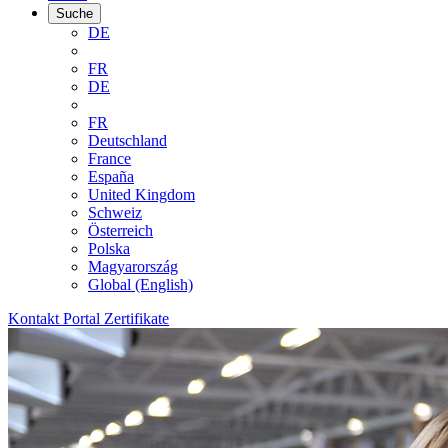
Suche
DE
FR
DE
FR
Deutschland
France
España
United Kingdom
Schweiz
Österreich
Polska
Magyarország
Global (English)
Kontakt
Portal
Zertifikate