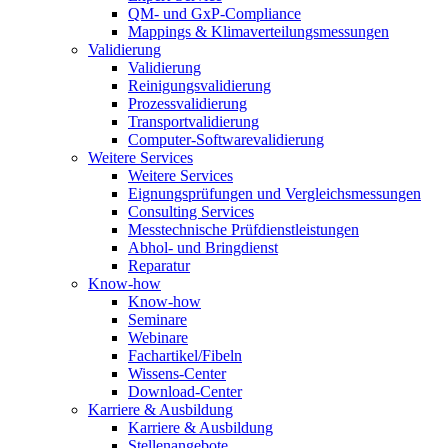
QM- und GxP-Compliance
Mappings & Klimaverteilungsmessungen
Validierung
Validierung
Reinigungsvalidierung
Prozessvalidierung
Transportvalidierung
Computer-Softwarevalidierung
Weitere Services
Weitere Services
Eignungsprüfungen und Vergleichsmessungen
Consulting Services
Messtechnische Prüfdienstleistungen
Abhol- und Bringdienst
Reparatur
Know-how
Know-how
Seminare
Webinare
Fachartikel/Fibeln
Wissens-Center
Download-Center
Karriere & Ausbildung
Karriere & Ausbildung
Stellenangebote