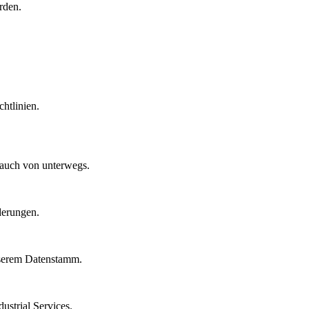
rden.
htlinien.
 auch von unterwegs.
derungen.
nserem Datenstamm.
strial Services.