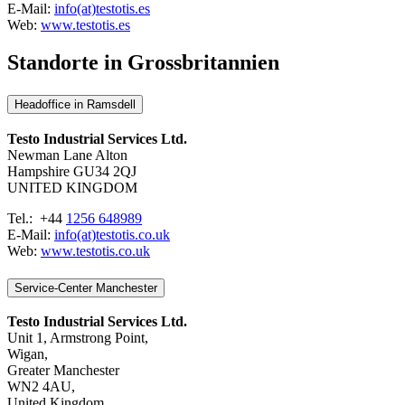
E-Mail:
info(at)testotis.es
Web:
www.testotis.es
Standorte in Grossbritannien
Headoffice in Ramsdell
Testo Industrial Services Ltd.
Newman Lane Alton
Hampshire GU34 2QJ
UNITED KINGDOM
Tel.: +44
1256 648989
E-Mail:
info(at)testotis.co.uk
Web:
www.testotis.co.uk
Service-Center Manchester
Testo Industrial Services Ltd.
Unit 1, Armstrong Point,
Wigan,
Greater Manchester
WN2 4AU,
United Kingdom