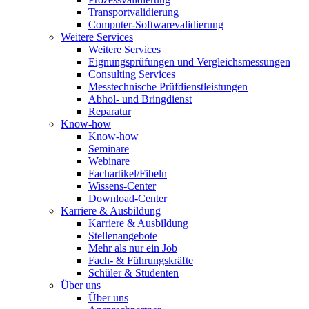
Transportvalidierung
Computer-Softwarevalidierung
Weitere Services
Weitere Services
Eignungsprüfungen und Vergleichsmessungen
Consulting Services
Messtechnische Prüfdienstleistungen
Abhol- und Bringdienst
Reparatur
Know-how
Know-how
Seminare
Webinare
Fachartikel/Fibeln
Wissens-Center
Download-Center
Karriere & Ausbildung
Karriere & Ausbildung
Stellenangebote
Mehr als nur ein Job
Fach- & Führungskräfte
Schüler & Studenten
Über uns
Über uns