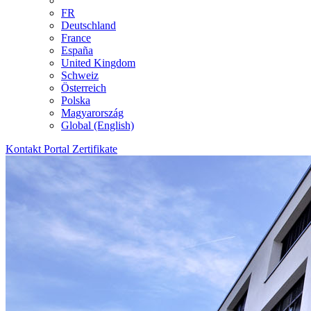
FR
Deutschland
France
España
United Kingdom
Schweiz
Österreich
Polska
Magyarország
Global (English)
Kontakt
Portal
Zertifikate