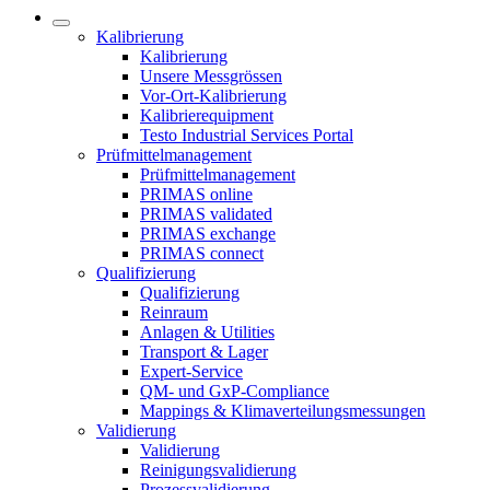
Kalibrierung
Kalibrierung
Unsere Messgrössen
Vor-Ort-Kalibrierung
Kalibrierequipment
Testo Industrial Services Portal
Prüfmittelmanagement
Prüfmittelmanagement
PRIMAS online
PRIMAS validated
PRIMAS exchange
PRIMAS connect
Qualifizierung
Qualifizierung
Reinraum
Anlagen & Utilities
Transport & Lager
Expert-Service
QM- und GxP-Compliance
Mappings & Klimaverteilungsmessungen
Validierung
Validierung
Reinigungsvalidierung
Prozessvalidierung