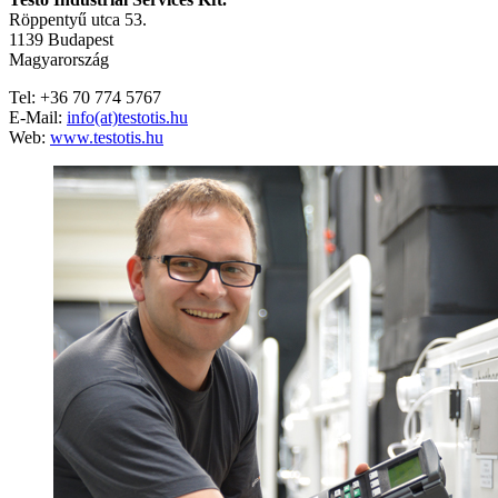
Röppentyű utca 53.
1139 Budapest
Magyarország
Tel: +36 70 774 5767
E-Mail:
info(at)testotis.hu
Web:
www.testotis.hu