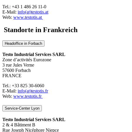
Tel.: +43 1 486 26 11-0
E-Mail:
info(at)testotis.at
Web:
www.testotis.at
Standorte in Frankreich
Headoffice in Forbach
Testo Industrial Services SARL
Zone d’activités Eurozone
3 rue Jules Verne
57600 Forbach
FRANCE
Tel.: +33 825 30-6060
E-Mail:
info(at)testotis.fr
Web:
www.testotis.fr
Service-Center Lyon
Testo Industrial Services SARL
2 & 4 Bâtiment B
Rue Joseph Nicéphore Niepce