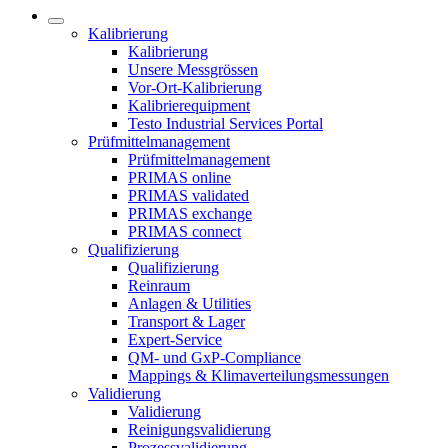
Kalibrierung
Kalibrierung
Unsere Messgrössen
Vor-Ort-Kalibrierung
Kalibrierequipment
Testo Industrial Services Portal
Prüfmittelmanagement
Prüfmittelmanagement
PRIMAS online
PRIMAS validated
PRIMAS exchange
PRIMAS connect
Qualifizierung
Qualifizierung
Reinraum
Anlagen & Utilities
Transport & Lager
Expert-Service
QM- und GxP-Compliance
Mappings & Klimaverteilungsmessungen
Validierung
Validierung
Reinigungsvalidierung
Prozessvalidierung