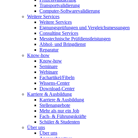
Transportvalidierung
Computer-Softwarevalidierung
Weitere Services
Weitere Services
Eignungsprüfungen und Vergleichsmessungen
Consulting Services
Messtechnische Prüfdienstleistungen
Abhol- und Bringdienst
Reparatur
Know-how
Know-how
Seminare
Webinare
Fachartikel/Fibeln
Wissens-Center
Download-Center
Karriere & Ausbildung
Karriere & Ausbildung
Stellenangebote
Mehr als nur ein Job
Fach- & Führungskräfte
Schüler & Studenten
Über uns
Über uns