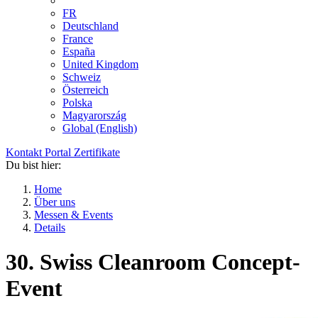
FR
Deutschland
France
España
United Kingdom
Schweiz
Österreich
Polska
Magyarország
Global (English)
Kontakt
Portal
Zertifikate
Du bist hier:
Home
Über uns
Messen & Events
Details
30. Swiss Cleanroom Concept-
Event