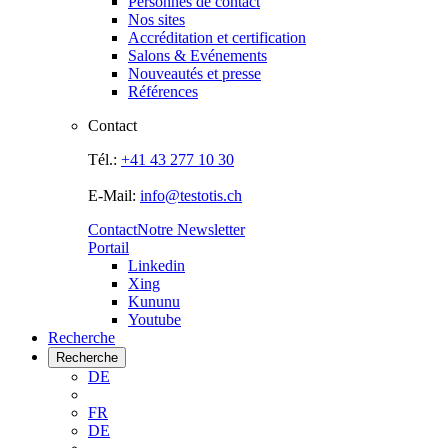
Personnes de contact
Nos sites
Accréditation et certification
Salons & Evénements
Nouveautés et presse
Références
Contact
Tél.:
+41 43 277 10 30
E-Mail:
info@testotis.ch
Contact
Notre Newsletter
Portail
Linkedin
Xing
Kununu
Youtube
Recherche
Recherche
DE
FR
DE