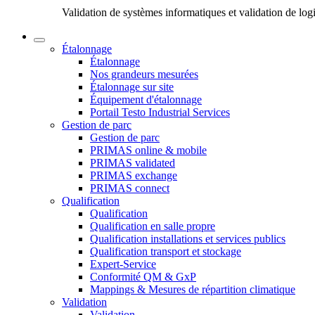
Validation de systèmes informatiques et validation de log
Étalonnage
Étalonnage
Nos grandeurs mesurées
Étalonnage sur site
Équipement d'étalonnage
Portail Testo Industrial Services
Gestion de parc
Gestion de parc
PRIMAS online & mobile
PRIMAS validated
PRIMAS exchange
PRIMAS connect
Qualification
Qualification
Qualification en salle propre
Qualification installations et services publics
Qualification transport et stockage
Expert-Service
Conformité QM & GxP
Mappings & Mesures de répartition climatique
Validation
Validation