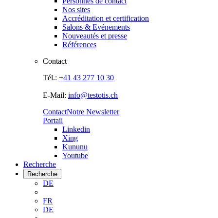
Personnes de contact
Nos sites
Accréditation et certification
Salons & Evénements
Nouveautés et presse
Références
Contact
Tél.:
+41 43 277 10 30
E-Mail:
info@testotis.ch
Contact
Notre Newsletter
Portail
Linkedin
Xing
Kununu
Youtube
Recherche
Recherche
DE
FR
DE