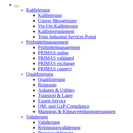
Kalibrierung
Kalibrierung
Unsere Messgrössen
Vor-Ort-Kalibrierung
Kalibrierequipment
Testo Industrial Services Portal
Prüfmittelmanagement
Prüfmittelmanagement
PRIMAS online
PRIMAS validated
PRIMAS exchange
PRIMAS connect
Qualifizierung
Qualifizierung
Reinraum
Anlagen & Utilities
Transport & Lager
Expert-Service
QM- und GxP-Compliance
Mappings & Klimaverteilungsmessungen
Validierung
Validierung
Reinigungsvalidierung
Prozessvalidierung