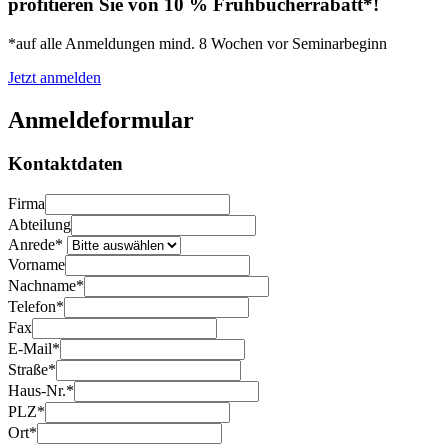
profitieren Sie von 10 % Frühbucherrabatt*!
*auf alle Anmeldungen mind. 8 Wochen vor Seminarbeginn
Jetzt anmelden
Anmeldeformular
Kontaktdaten
Firma
Abteilung
Anrede*
Vorname
Nachname*
Telefon*
Fax
E-Mail*
Straße*
Haus-Nr.*
PLZ*
Ort*