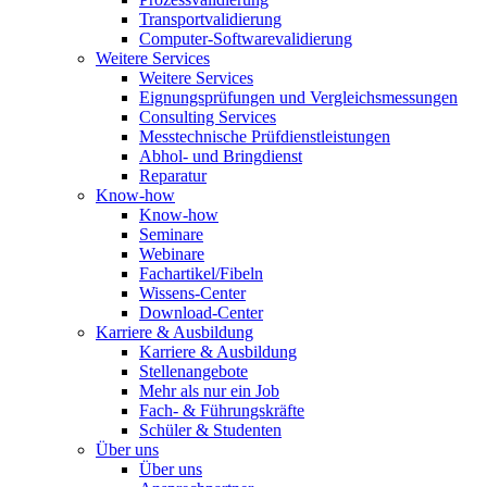
Transportvalidierung
Computer-Softwarevalidierung
Weitere Services
Weitere Services
Eignungsprüfungen und Vergleichsmessungen
Consulting Services
Messtechnische Prüfdienstleistungen
Abhol- und Bringdienst
Reparatur
Know-how
Know-how
Seminare
Webinare
Fachartikel/Fibeln
Wissens-Center
Download-Center
Karriere & Ausbildung
Karriere & Ausbildung
Stellenangebote
Mehr als nur ein Job
Fach- & Führungskräfte
Schüler & Studenten
Über uns
Über uns