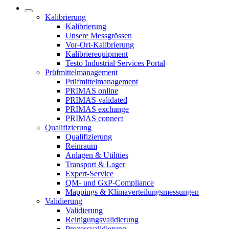
Kalibrierung
Kalibrierung
Unsere Messgrössen
Vor-Ort-Kalibrierung
Kalibrierequipment
Testo Industrial Services Portal
Prüfmittelmanagement
Prüfmittelmanagement
PRIMAS online
PRIMAS validated
PRIMAS exchange
PRIMAS connect
Qualifizierung
Qualifizierung
Reinraum
Anlagen & Utilities
Transport & Lager
Expert-Service
QM- und GxP-Compliance
Mappings & Klimaverteilungsmessungen
Validierung
Validierung
Reinigungsvalidierung
Prozessvalidierung