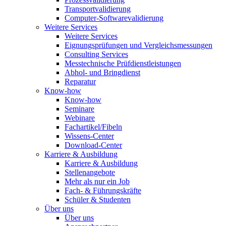
Transportvalidierung
Computer-Softwarevalidierung
Weitere Services
Weitere Services
Eignungsprüfungen und Vergleichsmessungen
Consulting Services
Messtechnische Prüfdienstleistungen
Abhol- und Bringdienst
Reparatur
Know-how
Know-how
Seminare
Webinare
Fachartikel/Fibeln
Wissens-Center
Download-Center
Karriere & Ausbildung
Karriere & Ausbildung
Stellenangebote
Mehr als nur ein Job
Fach- & Führungskräfte
Schüler & Studenten
Über uns
Über uns