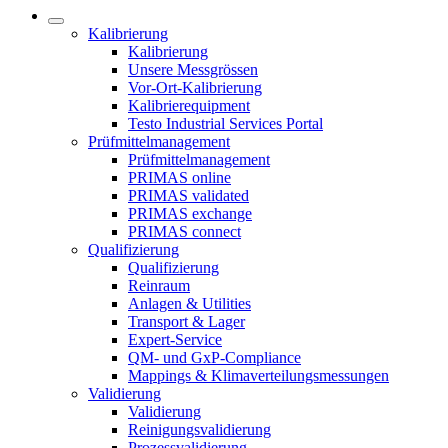
Kalibrierung
Kalibrierung
Unsere Messgrössen
Vor-Ort-Kalibrierung
Kalibrierequipment
Testo Industrial Services Portal
Prüfmittelmanagement
Prüfmittelmanagement
PRIMAS online
PRIMAS validated
PRIMAS exchange
PRIMAS connect
Qualifizierung
Qualifizierung
Reinraum
Anlagen & Utilities
Transport & Lager
Expert-Service
QM- und GxP-Compliance
Mappings & Klimaverteilungsmessungen
Validierung
Validierung
Reinigungsvalidierung
Prozessvalidierung