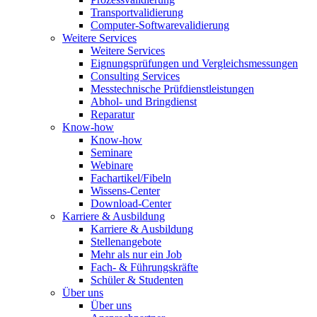
Transportvalidierung
Computer-Softwarevalidierung
Weitere Services
Weitere Services
Eignungsprüfungen und Vergleichsmessungen
Consulting Services
Messtechnische Prüfdienstleistungen
Abhol- und Bringdienst
Reparatur
Know-how
Know-how
Seminare
Webinare
Fachartikel/Fibeln
Wissens-Center
Download-Center
Karriere & Ausbildung
Karriere & Ausbildung
Stellenangebote
Mehr als nur ein Job
Fach- & Führungskräfte
Schüler & Studenten
Über uns
Über uns