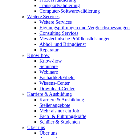
Transportvalidierung
Computer-Softwarevalidierung
Weitere Services
Weitere Services
Eignungsprüfungen und Vergleichsmessungen
Consulting Services
Messtechnische Prüfdienstleistungen
Abhol- und Bringdienst
Reparatur
Know-how
Know-how
Seminare
Webinare
Fachartikel/Fibeln
Wissens-Center
Download-Center
Karriere & Ausbildung
Karriere & Ausbildung
Stellenangebote
Mehr als nur ein Job
Fach- & Führungskräfte
Schüler & Studenten
Über uns
Über uns