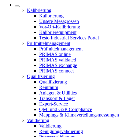
Kalibrierung
Kalibrierung
Unsere Messgrössen
Vor-Ort-Kalibrierung
Kalibrierequipment
Testo Industrial Services Portal
Prüfmittelmanagement
Prüfmittelmanagement
PRIMAS online
PRIMAS validated
PRIMAS exchange
PRIMAS connect
Qualifizierung
Qualifizierung
Reinraum
Anlagen & Utilities
Transport & Lager
Expert-Service
QM- und GxP-Compliance
Mappings & Klimaverteilungsmessungen
Validierung
Validierung
Reinigungsvalidierung
Prozessvalidierung