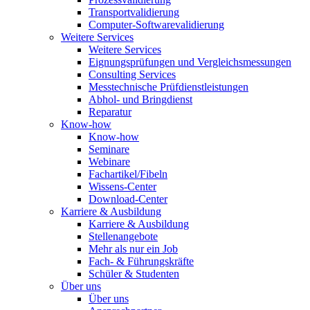
Transportvalidierung
Computer-Softwarevalidierung
Weitere Services
Weitere Services
Eignungsprüfungen und Vergleichsmessungen
Consulting Services
Messtechnische Prüfdienstleistungen
Abhol- und Bringdienst
Reparatur
Know-how
Know-how
Seminare
Webinare
Fachartikel/Fibeln
Wissens-Center
Download-Center
Karriere & Ausbildung
Karriere & Ausbildung
Stellenangebote
Mehr als nur ein Job
Fach- & Führungskräfte
Schüler & Studenten
Über uns
Über uns