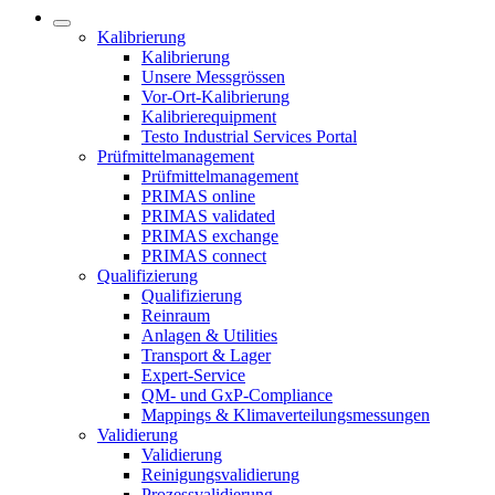
Kalibrierung
Kalibrierung
Unsere Messgrössen
Vor-Ort-Kalibrierung
Kalibrierequipment
Testo Industrial Services Portal
Prüfmittelmanagement
Prüfmittelmanagement
PRIMAS online
PRIMAS validated
PRIMAS exchange
PRIMAS connect
Qualifizierung
Qualifizierung
Reinraum
Anlagen & Utilities
Transport & Lager
Expert-Service
QM- und GxP-Compliance
Mappings & Klimaverteilungsmessungen
Validierung
Validierung
Reinigungsvalidierung
Prozessvalidierung