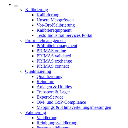
Kalibrierung
Kalibrierung
Unsere Messgrössen
Vor-Ort-Kalibrierung
Kalibrierequipment
Testo Industrial Services Portal
Prüfmittelmanagement
Prüfmittelmanagement
PRIMAS online
PRIMAS validated
PRIMAS exchange
PRIMAS connect
Qualifizierung
Qualifizierung
Reinraum
Anlagen & Utilities
Transport & Lager
Expert-Service
QM- und GxP-Compliance
Mappings & Klimaverteilungsmessungen
Validierung
Validierung
Reinigungsvalidierung
Prozessvalidierung