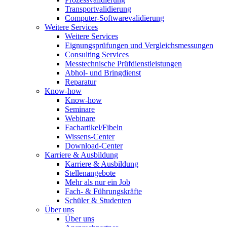
Transportvalidierung
Computer-Softwarevalidierung
Weitere Services
Weitere Services
Eignungsprüfungen und Vergleichsmessungen
Consulting Services
Messtechnische Prüfdienstleistungen
Abhol- und Bringdienst
Reparatur
Know-how
Know-how
Seminare
Webinare
Fachartikel/Fibeln
Wissens-Center
Download-Center
Karriere & Ausbildung
Karriere & Ausbildung
Stellenangebote
Mehr als nur ein Job
Fach- & Führungskräfte
Schüler & Studenten
Über uns
Über uns