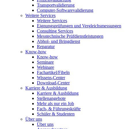
Transportvalidierung
Computer-Softwarevalidierung
Weitere Services
Weitere Services
Eignungsprüfungen und Vergleichsmessungen
Consulting Services
Messtechnische Prüfdienstleistungen
Abhol- und Bringdienst
Reparatur
Know-how
Know-how
Seminare
Webinare
Fachartikel/Fibeln
Wissens-Center
Download-Center
Karriere & Ausbildung
Karriere & Ausbildung
Stellenangebote
Mehr als nur ein Job
Fach- & Führungskräfte
Schüler & Studenten
Über uns
Über uns