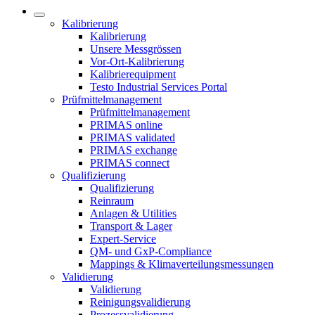
Kalibrierung
Kalibrierung
Unsere Messgrössen
Vor-Ort-Kalibrierung
Kalibrierequipment
Testo Industrial Services Portal
Prüfmittelmanagement
Prüfmittelmanagement
PRIMAS online
PRIMAS validated
PRIMAS exchange
PRIMAS connect
Qualifizierung
Qualifizierung
Reinraum
Anlagen & Utilities
Transport & Lager
Expert-Service
QM- und GxP-Compliance
Mappings & Klimaverteilungsmessungen
Validierung
Validierung
Reinigungsvalidierung
Prozessvalidierung