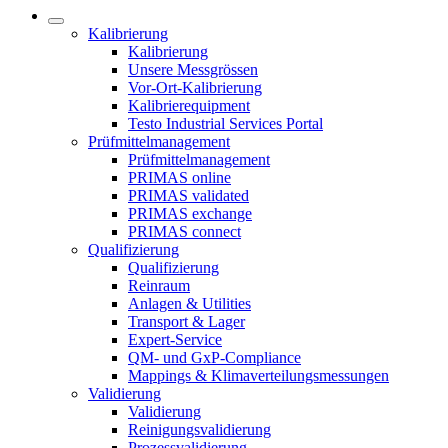
Kalibrierung
Kalibrierung
Unsere Messgrössen
Vor-Ort-Kalibrierung
Kalibrierequipment
Testo Industrial Services Portal
Prüfmittelmanagement
Prüfmittelmanagement
PRIMAS online
PRIMAS validated
PRIMAS exchange
PRIMAS connect
Qualifizierung
Qualifizierung
Reinraum
Anlagen & Utilities
Transport & Lager
Expert-Service
QM- und GxP-Compliance
Mappings & Klimaverteilungsmessungen
Validierung
Validierung
Reinigungsvalidierung
Prozessvalidierung