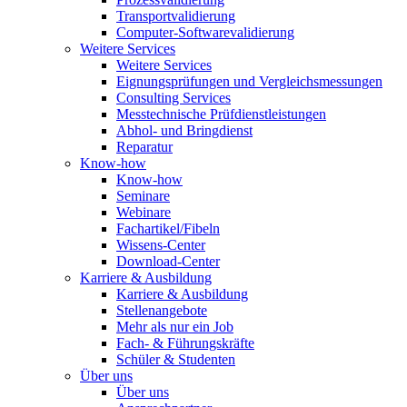
Transportvalidierung
Computer-Softwarevalidierung
Weitere Services
Weitere Services
Eignungsprüfungen und Vergleichsmessungen
Consulting Services
Messtechnische Prüfdienstleistungen
Abhol- und Bringdienst
Reparatur
Know-how
Know-how
Seminare
Webinare
Fachartikel/Fibeln
Wissens-Center
Download-Center
Karriere & Ausbildung
Karriere & Ausbildung
Stellenangebote
Mehr als nur ein Job
Fach- & Führungskräfte
Schüler & Studenten
Über uns
Über uns