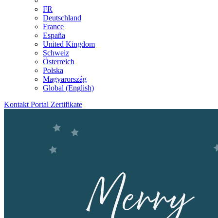
FR
Deutschland
France
España
United Kingdom
Schweiz
Österreich
Polska
Magyarország
Global (English)
Kontakt
Portal
Zertifikate