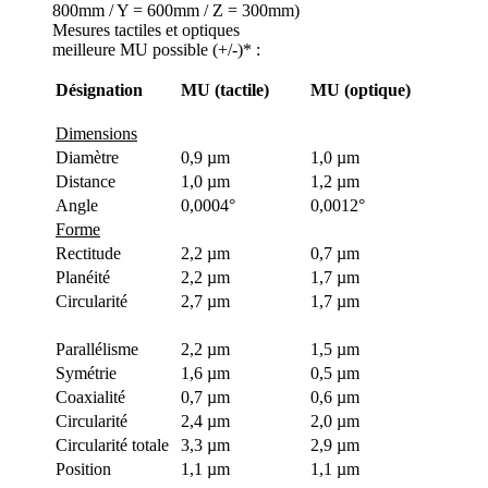
800mm / Y = 600mm / Z = 300mm)
Mesures tactiles et optiques
meilleure MU possible (+/-)* :
Désignation
MU (tactile)
MU (optique)
Dimensions
Diamètre
0,9 µm
1,0 µm
Distance
1,0 µm
1,2 µm
Angle
0,0004°
0,0012°
Forme
Rectitude
2,2 µm
0,7 µm
Planéité
2,2 µm
1,7 µm
Circularité
2,7 µm
1,7 µm
Parallélisme
2,2 µm
1,5 µm
Symétrie
1,6 µm
0,5 µm
Coaxialité
0,7 µm
0,6 µm
Circularité
2,4 µm
2,0 µm
Circularité totale
3,3 µm
2,9 µm
Position
1,1 µm
1,1 µm