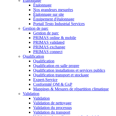
Étalonnage
Étalonnage
Nos grandeurs mesurées
Étalonnage sur site
Équipement d'étalonnage
Portail Testo Industrial Services
Gestion de parc
Gestion de parc
PRIMAS online & mobile
PRIMAS validated
PRIMAS exchange
PRIMAS connect
Qualification
Qualification
Qualification en salle propre
Qualification installations et services publics
Qualification transport et stockage
Expert-Service
Conformité QM & GxP
Mappings & Mesures de répartition climatique
Validation
Validation
Validation de nettoyage
Validation du processus
Validation du transport