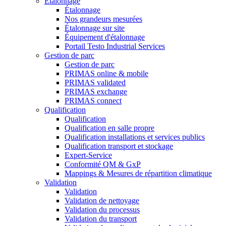
Étalonnage
Étalonnage
Nos grandeurs mesurées
Étalonnage sur site
Équipement d'étalonnage
Portail Testo Industrial Services
Gestion de parc
Gestion de parc
PRIMAS online & mobile
PRIMAS validated
PRIMAS exchange
PRIMAS connect
Qualification
Qualification
Qualification en salle propre
Qualification installations et services publics
Qualification transport et stockage
Expert-Service
Conformité QM & GxP
Mappings & Mesures de répartition climatique
Validation
Validation
Validation de nettoyage
Validation du processus
Validation du transport