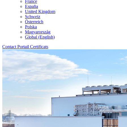
France
España
United Kingdom
Schweiz
Österreich
Polska
Magyarország
Global (English)
Contact
Portail
Certificats