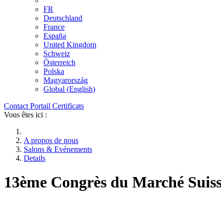
FR
Deutschland
France
España
United Kingdom
Schweiz
Österreich
Polska
Magyarország
Global (English)
Contact
Portail
Certificats
Vous êtes ici :
A propos de nous
Salons & Evénements
Details
13ème Congrès du Marché Suiss