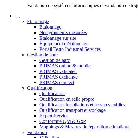
Validation de systèmes informatiques et validation de log
Étalonnage
Étalonnage
Nos grandeurs mesurées
Étalonnage sur site
Équipement d'étalonnage
Portail Testo Industrial Services
Gestion de parc
Gestion de parc
PRIMAS online & mobile
PRIMAS validated
PRIMAS exchange
PRIMAS connect
Qualification
Qualification
Qualification en salle propre
Qualification installations et services publics
Qualification transport et stockage
Expert-Service
Conformité QM & GxP
Mappings & Mesures de répartition climatique
Validation
Validation