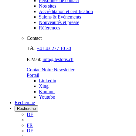
Personnes de contact
Nos sites
Accréditation et certification
Salons & Evénements
Nouveautés et presse
Références
Contact
Tél.:
+41 43 277 10 30
E-Mail:
info@testotis.ch
Contact
Notre Newsletter
Portail
Linkedin
Xing
Kununu
Youtube
Recherche
Recherche
DE
FR
DE