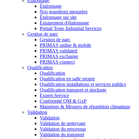
Étalonnage
Étalonnage
Nos grandeurs mesurées
Étalonnage sur site
Équipement d'étalonnage
Portail Testo Industrial Services
Gestion de parc
Gestion de parc
PRIMAS online & mobile
PRIMAS validated
PRIMAS exchange
PRIMAS connect
Qualification
Qualification
Qualification en salle propre
Qualification installations et services publics
Qualification transport et stockage
Expert-Service
Conformité QM & GxP
Mappings & Mesures de répartition climatique
Validation
Validation
Validation de nettoyage
Validation du processus
Validation du transport