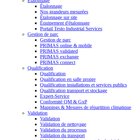
Étalonnage
Étalonnage
Nos grandeurs mesurées
Étalonnage sur site
Équipement d'étalonnage
Portail Testo Industrial Services
Gestion de parc
Gestion de parc
PRIMAS online & mobile
PRIMAS validated
PRIMAS exchange
PRIMAS connect
Qualification
Qualification
Qualification en salle propre
Qualification installations et services publics
Qualification transport et stockage
Expert-Service
Conformité QM & GxP
Mappings & Mesures de répartition climatique
Validation
Validation
Validation de nettoyage
Validation du processus
Validation du transport