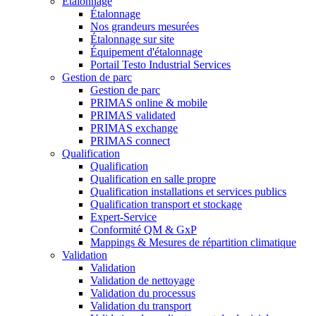
Étalonnage
Étalonnage
Nos grandeurs mesurées
Étalonnage sur site
Équipement d'étalonnage
Portail Testo Industrial Services
Gestion de parc
Gestion de parc
PRIMAS online & mobile
PRIMAS validated
PRIMAS exchange
PRIMAS connect
Qualification
Qualification
Qualification en salle propre
Qualification installations et services publics
Qualification transport et stockage
Expert-Service
Conformité QM & GxP
Mappings & Mesures de répartition climatique
Validation
Validation
Validation de nettoyage
Validation du processus
Validation du transport