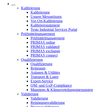
Kalibrierung
Kalibrierung
Unsere Messgrössen
Vor-Ort-Kalibrierung
Kalibrierequipment
Testo Industrial Services Portal
Prüfmittelmanagement
Prüfmittelmanagement
PRIMAS online
PRIMAS validated
PRIMAS exchange
PRIMAS connect
Qualifizierung
Qualifizierung
Reinraum
Anlagen & Utilities
Transport & Lager
Expert-Service
QM- und GxP-Compliance
Mappings & Klimaverteilungsmessungen
Validierung
Validierung
Reinigungsvalidierung
Prozessvalidierung