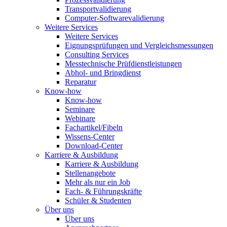
Transportvalidierung
Computer-Softwarevalidierung
Weitere Services
Weitere Services
Eignungsprüfungen und Vergleichsmessungen
Consulting Services
Messtechnische Prüfdienstleistungen
Abhol- und Bringdienst
Reparatur
Know-how
Know-how
Seminare
Webinare
Fachartikel/Fibeln
Wissens-Center
Download-Center
Karriere & Ausbildung
Karriere & Ausbildung
Stellenangebote
Mehr als nur ein Job
Fach- & Führungskräfte
Schüler & Studenten
Über uns
Über uns