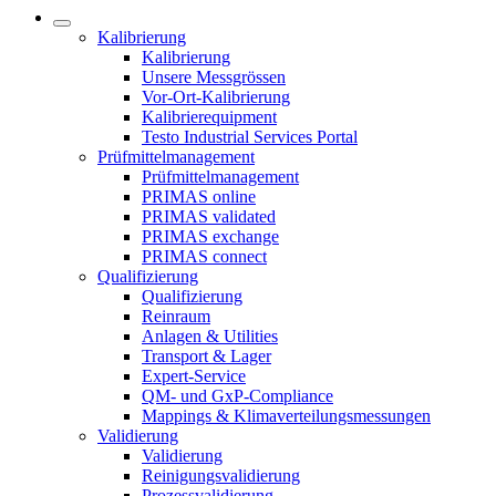
Kalibrierung
Kalibrierung
Unsere Messgrössen
Vor-Ort-Kalibrierung
Kalibrierequipment
Testo Industrial Services Portal
Prüfmittelmanagement
Prüfmittelmanagement
PRIMAS online
PRIMAS validated
PRIMAS exchange
PRIMAS connect
Qualifizierung
Qualifizierung
Reinraum
Anlagen & Utilities
Transport & Lager
Expert-Service
QM- und GxP-Compliance
Mappings & Klimaverteilungsmessungen
Validierung
Validierung
Reinigungsvalidierung
Prozessvalidierung