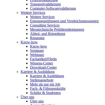
Transportvalidierung
Computer-Softwarevalidierung
Weitere Services
Weitere Services
Eignungsprüfungen und Vergleichsmessungen
Consulting Services
Messtechnische Prüfdienstleistungen
Abhol- und Bringdienst
Reparatur
Know-how
Know-how
Seminare
Webinare
Fachartikel/Fibeln
Wissens-Center
Download-Center
Karriere & Ausbildung
Karriere & Ausbildung
Stellenangebote
Mehr als nur ein Job
Fach- & Führungskräfte
Schüler & Studenten
Über uns
Über uns