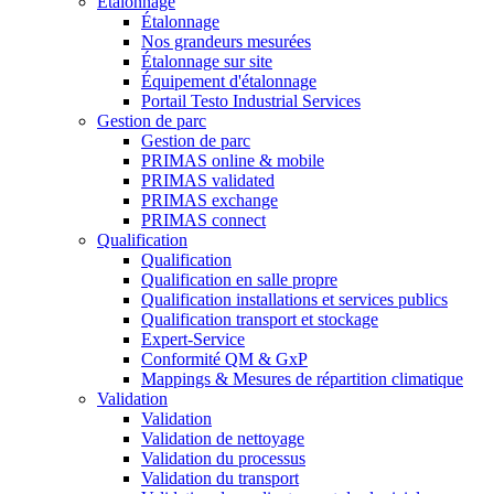
Étalonnage
Étalonnage
Nos grandeurs mesurées
Étalonnage sur site
Équipement d'étalonnage
Portail Testo Industrial Services
Gestion de parc
Gestion de parc
PRIMAS online & mobile
PRIMAS validated
PRIMAS exchange
PRIMAS connect
Qualification
Qualification
Qualification en salle propre
Qualification installations et services publics
Qualification transport et stockage
Expert-Service
Conformité QM & GxP
Mappings & Mesures de répartition climatique
Validation
Validation
Validation de nettoyage
Validation du processus
Validation du transport