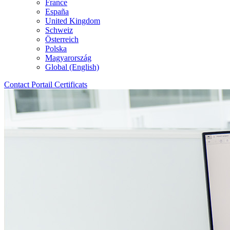
France
España
United Kingdom
Schweiz
Österreich
Polska
Magyarország
Global (English)
Contact
Portail
Certificats